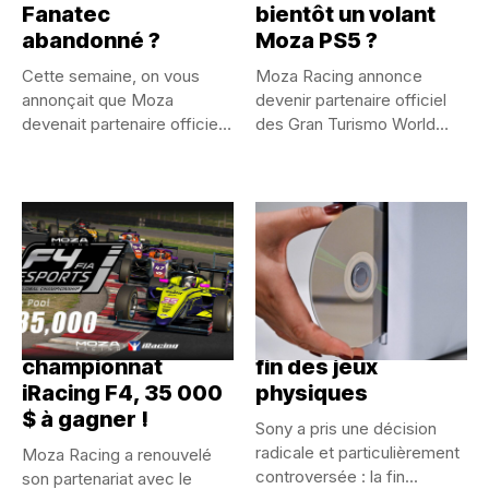
Fanatec
bientôt un volant
abandonné ?
Moza PS5 ?
Cette semaine, on vous
Moza Racing annonce
annonçait que Moza
devenir partenaire officiel
devenait partenaire officiel
des Gran Turismo World
des Gran...
Series. Après...
Moza sponsorise le
PlayStation signe la
championnat
fin des jeux
iRacing F4, 35 000
physiques
$ à gagner !
Sony a pris une décision
radicale et particulièrement
Moza Racing a renouvelé
controversée : la fin...
son partenariat avec le