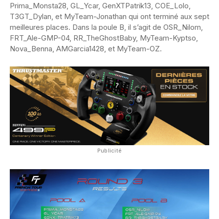
Prima_Monsta28, GL_Ycar, GenXTPatrik13, COE_Lolo,
T3GT_Dylan, et MyTeam-Jonathan qui ont terminé aux sept
meilleures places. Dans la poule B, il s’agit de OSR_Nilom,
FRT_Ale-GMP-04, RR_TheGhostBaby, MyTeam-Kyptso,
Nova_Benna, AMGarcia1428, et MyTeam-OZ.
Publicité