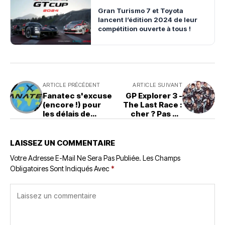
Gran Turismo 7 et Toyota
lancent l’édition 2024 de leur
compétition ouverte à tous !
ARTICLE PRÉCÉDENT
ARTICLE SUIVANT
Fanatec s'excuse
GP Explorer 3 -
(encore !) pour
The Last Race :
les délais de
cher ? Pas de
livraison et
Sylvain ? La Ligue
promet du mieux
Explorer ? On
explique tout !
LAISSEZ UN COMMENTAIRE
Votre Adresse E-Mail Ne Sera Pas Publiée.
Les Champs
Obligatoires Sont Indiqués Avec
*