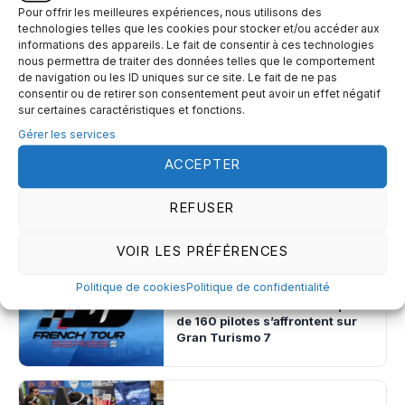
YouTube
Instagram
Pour offrir les meilleures expériences, nous utilisons des
30,7k abonnés
915 abonnés
technologies telles que les cookies pour stocker et/ou accéder aux
informations des appareils. Le fait de consentir à ces technologies
nous permettra de traiter des données telles que le comportement
de navigation ou les ID uniques sur ce site. Le fait de ne pas
Facebook
Discord
consentir ou de retirer son consentement peut avoir un effet négatif
1,1k abonnés
6,7k membres
sur certaines caractéristiques et fonctions.
Gérer les services
TikTok
ACCEPTER
1k abonnés
REFUSER
À LIRE AUSSI
VOIR LES PRÉFÉRENCES
Politique de cookies
Politique de confidentialité
French Tour Series 2025 : plus
de 160 pilotes s’affrontent sur
Gran Turismo 7