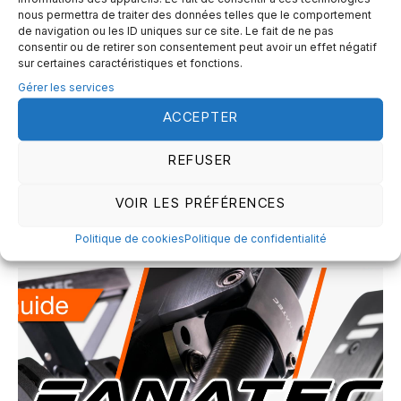
nous permettra de traiter des données telles que le comportement
de navigation ou les ID uniques sur ce site. Le fait de ne pas
consentir ou de retirer son consentement peut avoir un effet négatif
sur certaines caractéristiques et fonctions.
Gérer les services
ACCEPTER
Simagic TB-1 : un frein à main
réaliste ?
REFUSER
Jeune marque chinoise qui s’est imposée rapidement sur le
marché hardware simracing, Simagic peut se targuer de
VOIR LES PRÉFÉRENCES
proposer à ses clients un écosystème...
Politique de cookies
Politique de confidentialité