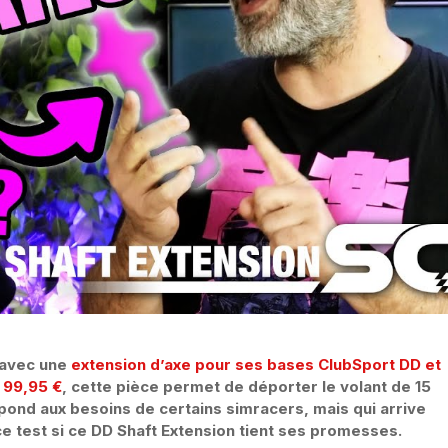
 avec une
extension d’axe pour ses bases ClubSport DD et
c
99,95 €
, cette pièce permet de déporter le volant de 15
épond aux besoins de certains simracers, mais qui arrive
e test si ce DD Shaft Extension tient ses promesses.