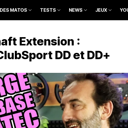
IDES MATOS
TESTS
NEWS
JEUX
YO
aft Extension :
ClubSport DD et DD+