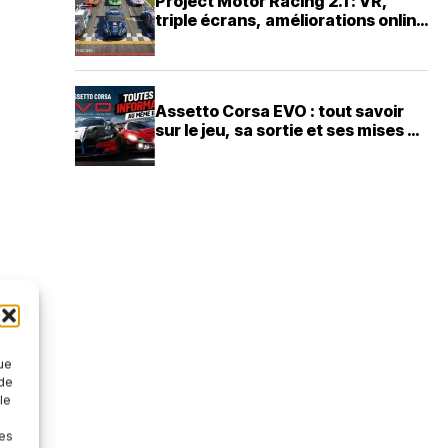
Project Motor Racing 2.1 : VR,
triple écrans, améliorations online
et changement de CEO chez
Straight4
Assetto Corsa EVO : tout savoir
sur le jeu, sa sortie et ses mises à
jour
que
 de
le
nes