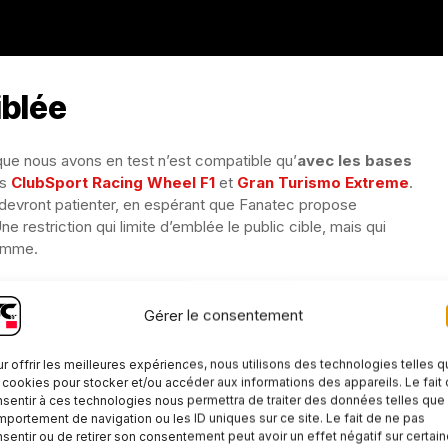
iblée
 que nous avons en test n’est compatible qu’
avec les bases
es
ClubSport
Racing Wheel F1
et
Gran Turismo Extreme
.
evront patienter, en espérant que Fanatec propose
restriction qui limite d’emblée le public cible, mais qui
gamme.
 OU DD+ : QUELLE BASE CHOISIR ?
Gérer le consentement
r offrir les meilleures expériences, nous utilisons des technologies telles 
du solide
 cookies pour stocker et/ou accéder aux informations des appareils. Le fait
sentir à ces technologies nous permettra de traiter des données telles que 
portement de navigation ou les ID uniques sur ce site. Le fait de ne pas
sentir ou de retirer son consentement peut avoir un effet négatif sur certai