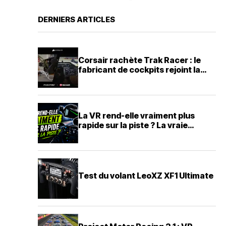
DERNIERS ARTICLES
Corsair rachète Trak Racer : le
fabricant de cockpits rejoint la
famille Fanatec
La VR rend-elle vraiment plus
rapide sur la piste ? La vraie
analyse.
Test du volant LeoXZ XF1 Ultimate