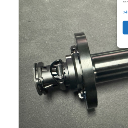
car
Gér