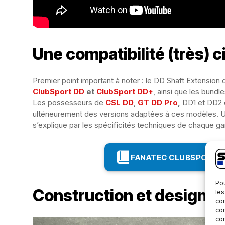
Une compatibilité (très) c
Premier point important à noter : le DD Shaft Extension
ClubSport DD
et
ClubSport DD+
, ainsi que les bundl
Les possesseurs de
CSL DD
,
GT DD Pro
,
DD1 et DD2 d
ultérieurement des versions adaptées à ces modèles. Une 
s’explique par les spécificités techniques de chaque 
FANATEC CLUBSPORT DD
Pou
Construction et design : 
les
con
com
con