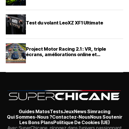
Test du volant LeoXZ XF1 Ultimate
Project Motor Racing 2.1 : VR, triple
écrans, améliorations online et
changement de CEO chez Straight4
Guides Matos
Tests
Jeux
News Simracing
Qui Sommes-Nous ?
Contactez-Nous
Nous Soutenir
Les Bons Plans
Politique De Cookies (UE)
Avec SuperChicane, plongez dans l’univers passionnant